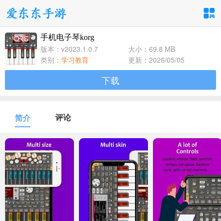
手机电子琴korg
手游分类
应用分类
版本：v2023.1.0.7
大小：69.8 MB
类别：
学习教育
更新：2026/05/05
卡牌回合
休闲益智
角色扮演
下载
1百+款手游
1百+款手游
1百+款手游
飞行射击
动作格斗
策略塔防
评论
简介
1百+款手游
1百+款手游
1百+款手游
体育竞速
冒险解谜
模拟经营
1百+款手游
1百+款手游
1百+款手游
音乐舞蹈
儿童教育
1百+款手游
1百+款手游