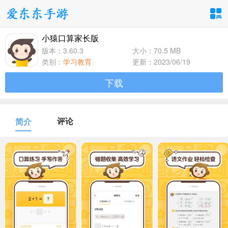
小猿口算家长版
手游分类
应用分类
版本：3.60.3
大小：70.5 MB
类别：
学习教育
更新：2023/06/19
卡牌回合
休闲益智
角色扮演
下载
1百+款手游
1百+款手游
1百+款手游
飞行射击
动作格斗
策略塔防
评论
简介
1百+款手游
1百+款手游
1百+款手游
体育竞速
冒险解谜
模拟经营
1百+款手游
1百+款手游
1百+款手游
音乐舞蹈
儿童教育
1百+款手游
1百+款手游