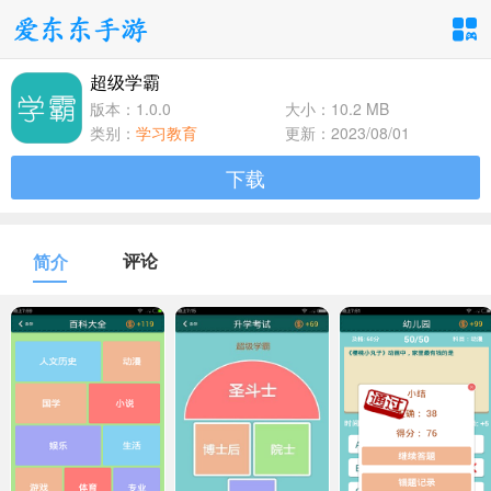
超级学霸
手游分类
应用分类
版本：1.0.0
大小：10.2 MB
类别：
学习教育
更新：2023/08/01
卡牌回合
休闲益智
角色扮演
下载
1百+款手游
1百+款手游
1百+款手游
飞行射击
动作格斗
策略塔防
评论
简介
1百+款手游
1百+款手游
1百+款手游
体育竞速
冒险解谜
模拟经营
1百+款手游
1百+款手游
1百+款手游
音乐舞蹈
儿童教育
1百+款手游
1百+款手游