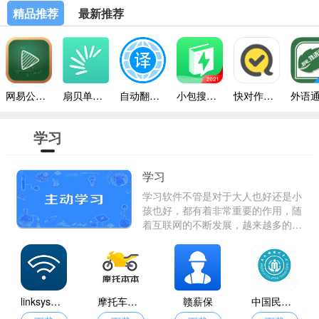
精品推荐
最新推荐
网易公开课手机版
扇贝单词免费版
自动翻译器手机版
小包搜题2024安卓版
快对作业带答案
学习
学习
学习软件不管是对于大人也好还是小
孩也好，都有着非常重要的作用，随
着互联网的不断发展，越来越多的东
西都被网络代替，人们可以在网上进
行工作和学习，甚至比在线下更加节
省时间和财力，小编为大家整理了以
下学习软件，有需要的朋友赶快进来
挑选下载吧！
linksys路由器
摩托车考试本本
赣薪保
中国民政培训