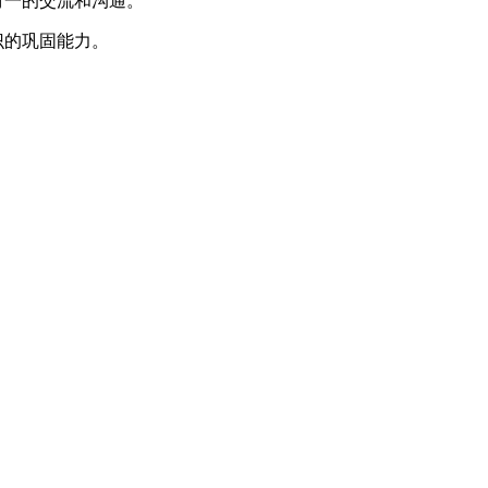
对一的交流和沟通。
识的巩固能力。