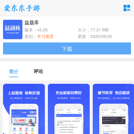
益题库
手游分类
应用分类
版本：v3.28
大小：77.21 MB
类别：
学习教育
更新：2025/09/29
卡牌回合
休闲益智
角色扮演
下载
1百+款手游
1百+款手游
1百+款手游
飞行射击
动作格斗
策略塔防
评论
简介
1百+款手游
1百+款手游
1百+款手游
体育竞速
冒险解谜
模拟经营
1百+款手游
1百+款手游
1百+款手游
音乐舞蹈
儿童教育
1百+款手游
1百+款手游