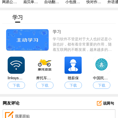
网易公开课手机版
扇贝单词免费版
自动翻译器手机版
小包搜题2024安卓版
快对作业带答案
学习
学习
学习软件不管是对于大人也好还是小
孩也好，都有着非常重要的作用，随
着互联网的不断发展，越来越多的东
西都被网络代替，人们可以在网上进
行工作和学习，甚至比在线下更加节
省时间和财力，小编为大家整理了以
下学习软件，有需要的朋友赶快进来
挑选下载吧！
linksys路由器
摩托车考试本本
赣薪保
中国民政培训
下载
下载
下载
下载
说两句
网友评论
我要跟贴