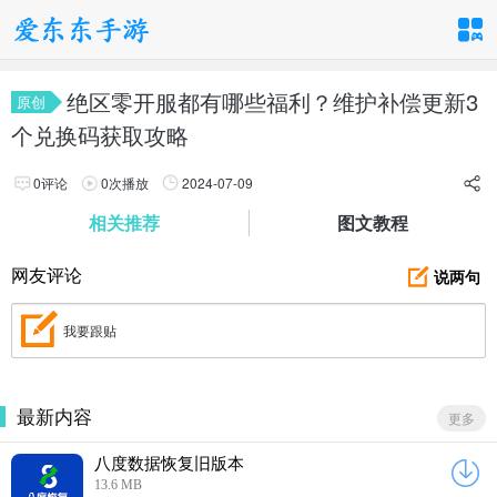
手游分类
应用分类
绝区零开服都有哪些福利？维护补偿更新3
原创
个兑换码获取攻略
卡牌回合
休闲益智
角色扮演
1百+款手游
1百+款手游
1百+款手游
0评论
0
次播放
2024-07-09
享
相关推荐
图文教程
飞行射击
动作格斗
策略塔防
1百+款手游
1百+款手游
1百+款手游
说两句
网友评论
体育竞速
我要跟贴
冒险解谜
模拟经营
1百+款手游
1百+款手游
1百+款手游
最新内容
更多
音乐舞蹈
儿童教育
1百+款手游
1百+款手游
八度数据恢复旧版本
13.6 MB