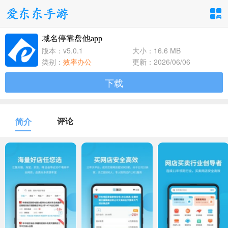
域名停靠盘他app
手游分类
应用分类
版本：v5.0.1
大小：16.6 MB
类别：
效率办公
更新：2026/06/06
卡牌回合
休闲益智
角色扮演
下载
1百+款手游
1百+款手游
1百+款手游
飞行射击
动作格斗
策略塔防
评论
简介
1百+款手游
1百+款手游
1百+款手游
体育竞速
冒险解谜
模拟经营
1百+款手游
1百+款手游
1百+款手游
音乐舞蹈
儿童教育
1百+款手游
1百+款手游