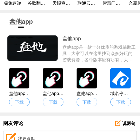
极兔速递
谷歌翻译手机版
天眼查专业版
联通云会议
智慧门店管理服务平台
久赢
盘他app
盘他app
盘他app是一款十分优质的游戏辅助工
具，大家可以在这里找到众多好玩的
游戏资源，各种版本应有尽有，大家
还可以在这里与众多游戏爱好者们进
行多种互动玩法，这里也有很多好玩
的小游戏、各种游戏礼包可以进行领
取，不用花钱就可以畅玩！
盘他app最新版
盘他app2024
盘他app免费版
域名停靠盘他app
下载
下载
下载
下载
说两句
网友评论
我要跟贴