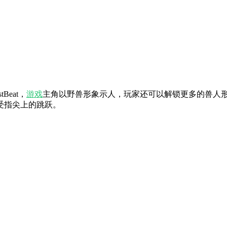
Beat，
游戏
主角以野兽形象示人，玩家还可以解锁更多的兽人
受指尖上的跳跃。