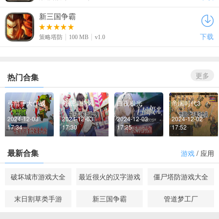
新三国争霸
下载
策略塔防
100 MB
v1.0
更多
热门合集
弓箭手大作战
催眠麦克风
白夜极光
帝国时代3
2024-12-03 
2024-12-03 
2024-12-03 
2024-12-02 
17:34
17:30
17:25
17:52
最新合集
游戏
/
应用
破坏城市游戏大全
最近很火的汉字游戏
僵尸塔防游戏大全
末日割草类手游
新三国争霸
管道梦工厂