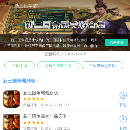
新三国争霸
新三国争霸是比较热门的三国题材的策略塔防游戏，玩家
点击查看
在三国乱世中带领部下勇闯三国战场，以策略取胜，自由徜徉
三国历史长河之中，小编带来了新三国争霸手游合集，涵盖不
更新时间：2024-12-05
同版本，带来不一样的体验，感兴趣的小伙伴快来下载挑战
吧。
三国手游
好玩的策略手游
三国塔防类游戏
新三国争霸列表：
新三国争霸最新版
下载
策略塔防
85 MB
v1.61.1209
新三国争霸之问鼎天下
下载
策略塔防
85 MB
v1.61.1209