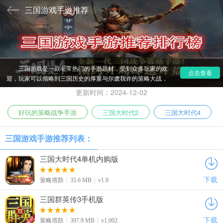
三国游戏手游推荐
三国游戏是一款非常热门的手游题材，受到众多玩家的欢
点击查看
迎，玩家可以领略到三国历史的厚重与尔虞我诈的策略大战，
小编带来了三国游戏手游推荐大全，包括三国谋定天下等热门
更新时间：2024-12-02
手游，如果你是三国历史的爱好者，不妨下载体验一番，定不
会让你们失望。
好玩的策略战争手游
三国大时代2
三国大时代4
三国游戏手游推荐列表：
三国大时代4单机内购版
下载
策略塔防
35.6 MB
v1.9
三国群英传3手机版
下载
策略塔防
397.9 MB
v1.002