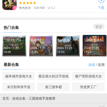
下载
角色扮演
1620 MB
v1.5.2
更多
热门合集
三国大时代4
英雄丹
垂钓星球
三国群英传3
2024-11-29 
2024-11-29 
2024-11-29 
2024-11-28 
16:06
15:59
15:53
17:23
最新合集
游戏
/
应用
破坏城市游戏大全
最近很火的汉字游戏
僵尸塔防游戏大全
末日割草类手游
新三国争霸
管道梦工厂
首页
-
游戏合集
-
三国游戏手游推荐