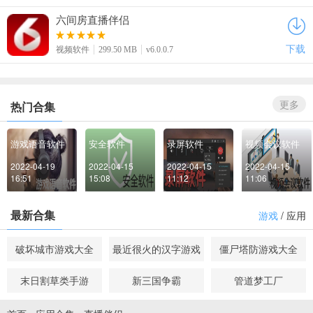
六间房直播伴侣
下载
视频软件
299.50 MB
v6.0.0.7
更多
热门合集
游戏语音软件
安全软件
录屏软件
视频会议软件
2022-04-19 
2022-04-15 
2022-04-15 
2022-04-15 
16:51
15:08
11:12
11:06
最新合集
游戏
/
应用
破坏城市游戏大全
最近很火的汉字游戏
僵尸塔防游戏大全
末日割草类手游
新三国争霸
管道梦工厂