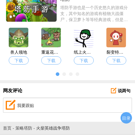
塔防手游也是一个历史悠久的游戏分
支，其中知名的游戏有植物大战僵
尸，保卫萝卜等等经典游戏，但是除
了这些游戏还有哪些好玩的手机塔防
游戏呢？爱东东手游在这边为大家准
备好了三国塔防手游，单机塔防手
游，塔防类手游等等精品游戏等待玩
家一探究竟。
兽人领地
重返花果山
纸上火柴人战争
裂变特工队
下载
下载
下载
下载
说两句
网友评论
我要跟贴
目录
首页
-
策略塔防
-
火柴英雄战争塔防