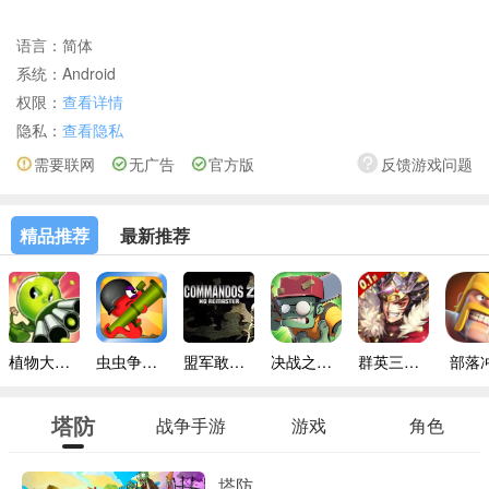
语言：
简体
系统：
Android
权限：
查看详情
隐私：
查看隐私
需要联网
无广告
官方版
反馈游戏问题
精品推荐
最新推荐
植物大战僵尸mini版
虫虫争霸战联机版
盟军敢死队2高清重制版
决战之地内置菜单
群英三国0.1折扣
部落
塔防
战争手游
游戏
角色
塔防