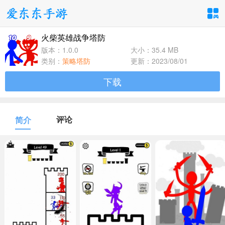
火柴英雄战争塔防
手游分类
应用分类
版本：1.0.0
大小：35.4 MB
类别：
策略塔防
更新：2023/08/01
卡牌回合
休闲益智
角色扮演
下载
1百+款手游
1百+款手游
1百+款手游
飞行射击
动作格斗
策略塔防
评论
简介
1百+款手游
1百+款手游
1百+款手游
体育竞速
冒险解谜
模拟经营
1百+款手游
1百+款手游
1百+款手游
音乐舞蹈
儿童教育
1百+款手游
1百+款手游