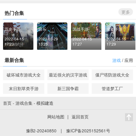
更多
热门合集
历史手游
音乐
国战手游
玄幻手游
2022-04-15 
2023-03-29 
2022-04-15 
2022-04-15 
17:23
13:25
17:27
17:29
最新合集
游戏
/
应用
破坏城市游戏大全
最近很火的汉字游戏
僵尸塔防游戏大全
末日割草类手游
新三国争霸
管道梦工厂
首页
-
游戏合集
-
模拟建造
网站地图
|
返回首页
豫B2-20240850
|
豫ICP备2025152561号