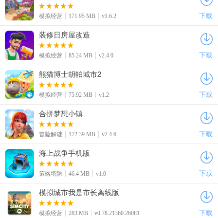
下载
模拟经营
171.95 MB
v1.6.2
装修日房屋改造
下载
模拟经营
85.24 MB
v2.4.0
熊猫博士胡帕城市2
下载
模拟经营
75.92 MB
v1.2
合拼梦想小镇
下载
冒险解谜
172.39 MB
v2.4.6
海上战争手机版
下载
策略塔防
46.4 MB
v1.0
模拟城市我是市长离线版
下载
模拟经营
283 MB
v0.78.21360.26081