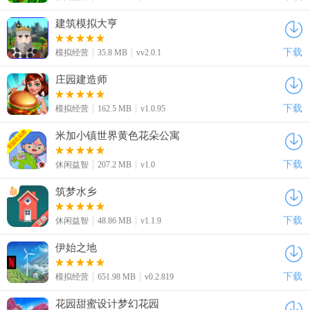
建筑模拟大亨
下载
模拟经营
35.8 MB
vv2.0.1
庄园建造师
下载
模拟经营
162.5 MB
v1.0.95
米加小镇世界黄色花朵公寓
下载
休闲益智
207.2 MB
v1.0
筑梦水乡
下载
休闲益智
48.86 MB
v1.1.9
伊始之地
下载
模拟经营
651.98 MB
v0.2.819
花园甜蜜设计梦幻花园