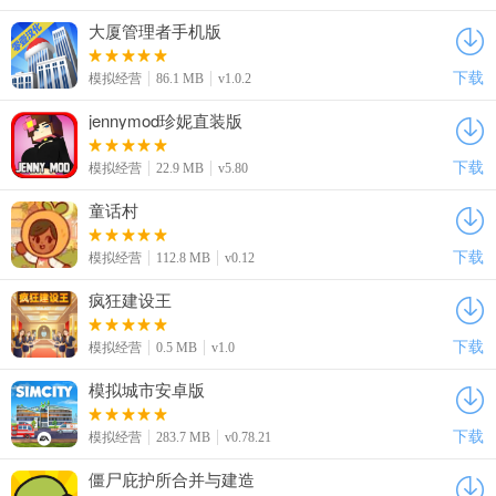
大厦管理者手机版
下载
模拟经营
86.1 MB
v1.0.2
jennymod珍妮直装版
下载
模拟经营
22.9 MB
v5.80
童话村
下载
模拟经营
112.8 MB
v0.12
疯狂建设王
下载
模拟经营
0.5 MB
v1.0
模拟城市安卓版
下载
模拟经营
283.7 MB
v0.78.21
僵尸庇护所合并与建造