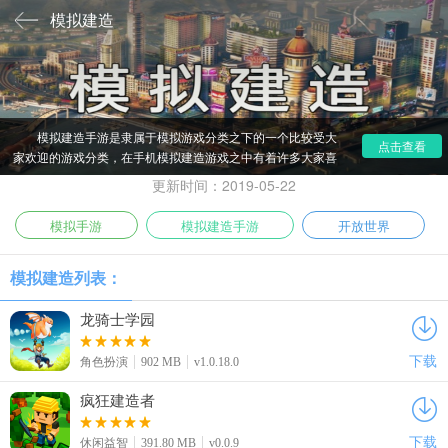
模拟建造
模拟建造手游是隶属于模拟游戏分类之下的一个比较受大
点击查看
家欢迎的游戏分类，在手机模拟建造游戏之中有着许多大家喜
爱的单机模拟建造游戏，安卓模拟建造游戏等等精品游戏，为
更新时间：2019-05-22
了方便大家的选择，爱东东手游特意带来了这批模拟建造游
戏。
模拟手游
模拟建造手游
开放世界
模拟建造列表：
龙骑士学园
下载
角色扮演
902 MB
v1.0.18.0
疯狂建造者
下载
休闲益智
391.80 MB
v0.0.9