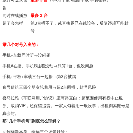
备
同时在线播放
最多 2 台
超了会怎样
第3台播不了，或直接踢已在线设备，反复违规可能封
号
举几个对号入座的：
手机+车载同时听→没问题
手机A在播、手机B挂着没动→只算1台，也没问题
手机+平板+车载三台一起播→第3台被踢
账号借给三四个朋友轮着用→超2台同播，封号风险
喜马拉雅《车联网用户协议》里写得直白：超范围使用有权中止服
务、取消VIP，还保留追责。一家人匀着用一般没事，出租倒卖账号是
真会封。
那"几个手机号"到底怎么理解？
回到标题本身，给你三个场景对号：