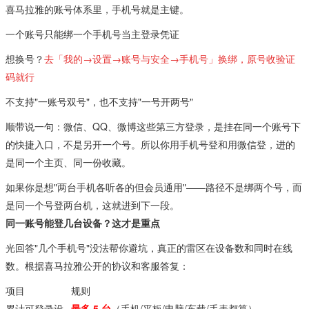
喜马拉雅的账号体系里，手机号就是主键。
一个账号只能绑一个手机号当主登录凭证
想换号？
去「我的→设置→账号与安全→手机号」换绑，原号收验证
码就行
不支持"一账号双号"，也不支持"一号开两号"
顺带说一句：微信、QQ、微博这些第三方登录，是挂在同一个账号下
的快捷入口，不是另开一个号。所以你用手机号登和用微信登，进的
是同一个主页、同一份收藏。
如果你是想"两台手机各听各的但会员通用"——路径不是绑两个号，而
是同一个号登两台机，这就进到下一段。
同一账号能登几台设备？这才是重点
光回答"几个手机号"没法帮你避坑，真正的雷区在设备数和同时在线
数。根据喜马拉雅公开的协议和客服答复：
项目
规则
累计可登录设
最多 5 台
（手机/平板/电脑/车载/手表都算）