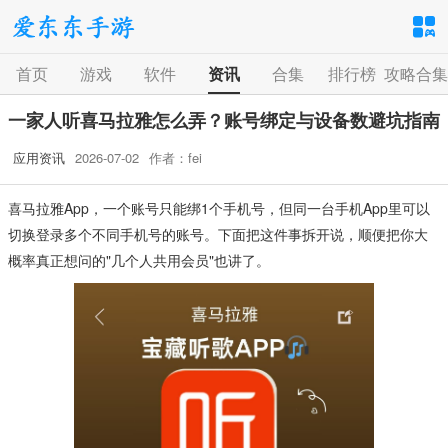
首页
游戏
软件
资讯
合集
排行榜
攻略合集
手游分类
应用分类
一家人听喜马拉雅怎么弄？账号绑定与设备数避坑指南
卡牌回合
休闲益智
角色扮演
应用资讯
2026-07-02
作者：fei
1百+款手游
1百+款手游
1百+款手游
喜马拉雅App，一个账号只能绑1个手机号，但同一台手机App里可以
飞行射击
动作格斗
策略塔防
切换登录多个不同手机号的账号。下面把这件事拆开说，顺便把你大
1百+款手游
1百+款手游
1百+款手游
概率真正想问的"几个人共用会员"也讲了。
体育竞速
冒险解谜
模拟经营
1百+款手游
1百+款手游
1百+款手游
音乐舞蹈
儿童教育
1百+款手游
1百+款手游