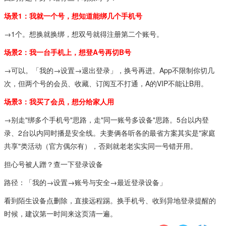
场景1：我就一个号，想知道能绑几个手机号
→1个。想换就换绑，想双号就得注册第二个账号。
场景2：我一台手机上，想登A号再切B号
→可以。「我的→设置→退出登录」，换号再进。App不限制你切几
次，但两个号的会员、收藏、订阅互不打通，A的VIP不能让B用。
场景3：我买了会员，想分给家人用
→别走"绑多个手机号"思路，走"同一账号多设备"思路。5台以内登
录、2台以内同时播是安全线。夫妻俩各听各的最省方案其实是"家庭
共享"类活动（官方偶尔有），否则就老老实实同一号错开用。
担心号被人蹭？查一下登录设备
路径：「我的→设置→账号与安全→最近登录设备」
看到陌生设备点删除，直接远程踢。换手机号、收到异地登录提醒的
时候，建议第一时间来这页清一遍。