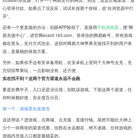
心登录付款。如果点了没反应，试试长按那个按钮，选“在浏览器中打
开”。
还有一个更直接的办法：别跟APP较劲了。直接用
手机浏览器
，搜“网
易充值中心”，进官网ecard.163.com。登录你的网易账号，所有游戏
都在里头，支付方式也全。这招对网易大神苹果充值找不到的用户来
说，是最稳的保底方案。
另外，如果你手边有安卓备用机，在安卓机上登同个大神号去充，充
完切回苹果玩，一点影响没有，还方便。
实在找不到？这两个官方渠道永远不会跑
要是折腾半天，入口还是没出现，别耽误游戏。下面这两个渠道，任
何时候都好使，安全度百分百。
第一个：游戏里头直接充
这还用说？进游戏，点商城、点充值，直接付钱。虽然可能比大神上
少个一块两块的渠道优惠，但胜在永远都在，绝不迷路。任何游戏的
游戏内充值入口都是最稳妥的。