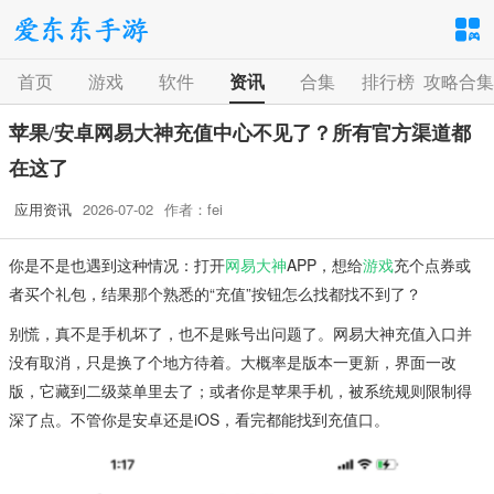
首页
游戏
软件
资讯
合集
排行榜
攻略合集
手游分类
应用分类
苹果/安卓网易大神充值中心不见了？所有官方渠道都
卡牌回合
休闲益智
角色扮演
在这了
1百+款手游
1百+款手游
1百+款手游
应用资讯
2026-07-02
作者：fei
飞行射击
动作格斗
策略塔防
你是不是也遇到这种情况：打开
网易大神
APP，想给
游戏
充个点券或
1百+款手游
1百+款手游
1百+款手游
者买个礼包，结果那个熟悉的“充值”按钮怎么找都找不到了？
体育竞速
冒险解谜
模拟经营
别慌，真不是手机坏了，也不是账号出问题了。网易大神充值入口并
1百+款手游
1百+款手游
1百+款手游
没有取消，只是换了个地方待着。大概率是版本一更新，界面一改
版，它藏到二级菜单里去了；或者你是苹果手机，被系统规则限制得
深了点。不管你是安卓还是iOS，看完都能找到充值口。
音乐舞蹈
儿童教育
1百+款手游
1百+款手游