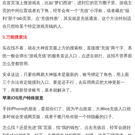
在首页顶上搜游戏名，比如“梦幻西游”，进到它的官方圈子里。游戏主
页的中间位置或者右下角，经常会有一个“充值”小浮标，或者藏在“福
利”那个tab页里。点“充值特惠”，其实就是充值通道。这个方法特别适
合只想给某个特定游戏充钱的人。
3.万能搜索法
实在找不着，就在大神首页最上方的搜索框，直接搜“充值”两个字。系
统一般会弹出“游戏充值”的服务直达入口，点进去就行。这招不管界面
怎么变都管用。
安卓这边，只要你网易大神版本是最新的，账号绑定了角色，用上面
三个办法肯定能摸到入口。要是还不行，去应用商店把大神更新一
下，再重新登录账号，基本就解决了。
苹果iOS用户特殊留意
手持iPhone的朋友，委屈你们了。因为平台政策，大神ios充值入口很
多时候会变成网页版，或者干脆只给你留一个特隐蔽的口子。
怎么找？还是先进“我”页面，找“我的钱包”。点击充值后，经常会跳转
到Safari浏览器，打开一个网易支付的网页。别慌，这是正规渠道，放