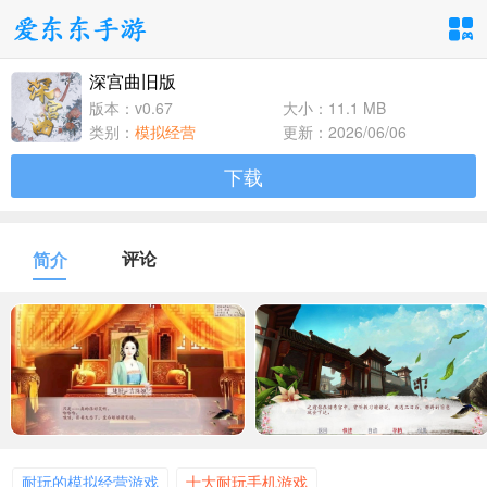
深宫曲旧版
手游分类
应用分类
版本：v0.67
大小：11.1 MB
类别：
模拟经营
更新：2026/06/06
卡牌回合
休闲益智
角色扮演
下载
1百+款手游
1百+款手游
1百+款手游
飞行射击
动作格斗
策略塔防
评论
简介
1百+款手游
1百+款手游
1百+款手游
体育竞速
冒险解谜
模拟经营
1百+款手游
1百+款手游
1百+款手游
音乐舞蹈
儿童教育
1百+款手游
1百+款手游
耐玩的模拟经营游戏
十大耐玩手机游戏