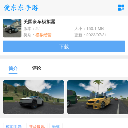
美国豪车模拟器
手游分类
应用分类
版本：2.1
大小：150.1 MB
类别：
模拟经营
更新：2023/07/31
卡牌回合
休闲益智
角色扮演
下载
1百+款手游
1百+款手游
1百+款手游
飞行射击
动作格斗
策略塔防
评论
简介
1百+款手游
1百+款手游
1百+款手游
体育竞速
冒险解谜
模拟经营
1百+款手游
1百+款手游
1百+款手游
音乐舞蹈
儿童教育
1百+款手游
1百+款手游
模拟手游
开放世界
游戏