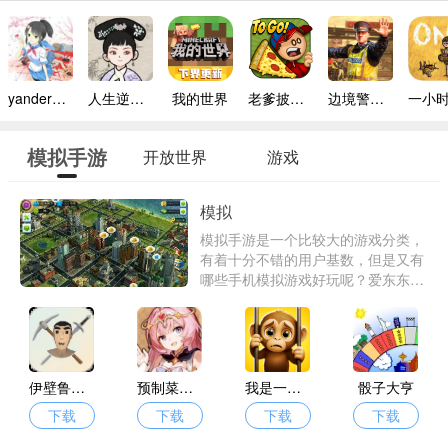
yandere simulator手机版
人生逆袭路免广告
我的世界
老爹披萨店手机版
边境警察官中文版
模拟手游
开放世界
游戏
模拟
模拟手游是一个比较大的游戏分类，
有着十分不错的用户基数，但是又有
哪些手机模拟游戏好玩呢？爱东东手
游为大家带了真正好玩的经典模拟游
戏大全供你体验。
伊壁鲁世界
预制菜梦工坊
我是一只猴
骰子大亨
下载
下载
下载
下载