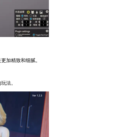
是更加精致和细腻。
。
的玩法。