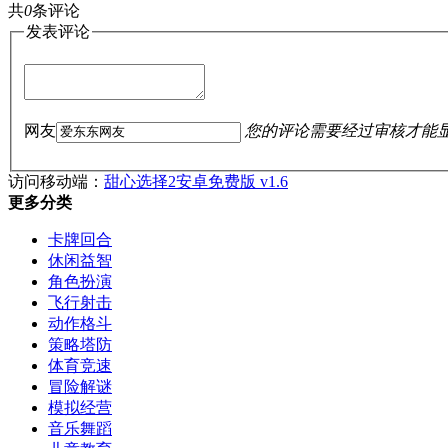
共
0
条评论
发表评论
网友
您的评论需要经过审核才能
访问移动端：
甜心选择2安卓免费版 v1.6
更多分类
卡牌回合
休闲益智
角色扮演
飞行射击
动作格斗
策略塔防
体育竞速
冒险解谜
模拟经营
音乐舞蹈