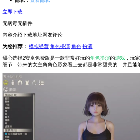
隐私：
查看隐私
立即下载
无病毒
无插件
内容介绍
下载地址
网友评论
为您推荐：
模拟经营
角色扮演
角色
扮演
甜心选择2安卓免费版是一款非常好玩的
角色
扮演
的
游戏
，玩家
细节，带来的女主角角色形象看上去都是非常甜美的，并且能