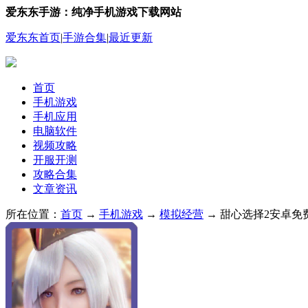
爱东东手游：纯净手机游戏下载网站
爱东东首页
|
手游合集
|
最近更新
首页
手机游戏
手机应用
电脑软件
视频攻略
开服开测
攻略合集
文章资讯
所在位置：
首页
→
手机游戏
→
模拟经营
→ 甜心选择2安卓免费版