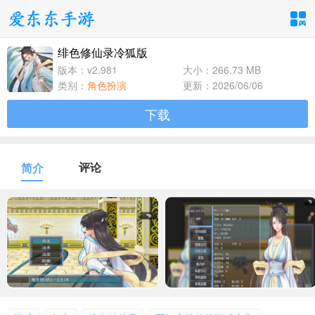
绯色修仙录冷狐版
手游分类
应用分类
版本：v2.981
大小：266.73 MB
类别：
角色扮演
更新：2026/06/06
卡牌回合
休闲益智
角色扮演
下载
1百+款手游
1百+款手游
1百+款手游
飞行射击
动作格斗
策略塔防
评论
简介
1百+款手游
1百+款手游
1百+款手游
体育竞速
冒险解谜
模拟经营
1百+款手游
1百+款手游
1百+款手游
音乐舞蹈
儿童教育
1百+款手游
1百+款手游