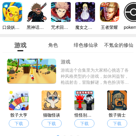
口袋妖怪模拟器手机版
黑神话悟空像素版内置菜单
咒术回战幻影巡游台服
魔女之家手机版
王者荣耀
游戏
角色
绯色修仙录
不氪金的修仙
游戏合集
游戏
游戏这个合集里为大家精心挑选了各
种风格类型的小游戏，如休闲益智，
枪战射击，冒险解谜，角色扮演等
等，各种游戏资源都可以顺利快速查
找到，都是很多用户精心推荐，获得
很多好评的游戏哦，不占手机很多内
存的，快来看看吧。
骰子大亨
猫咖怪谈
怪怪别过来
骰子骑士
下载
下载
下载
下载