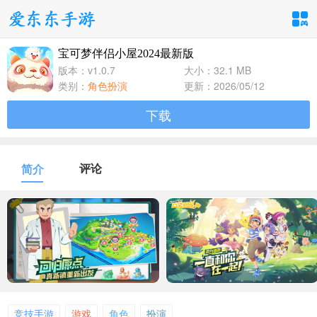
宝可梦伴侣小屋2024最新版
手游分类
应用分类
版本：v1.0.7
大小：32.1 MB
类别：
角色扮演
更新：2026/05/12
卡牌回合
休闲益智
角色扮演
下载
1百+款手游
1百+款手游
1百+款手游
飞行射击
动作格斗
策略塔防
评论
简介
1百+款手游
1百+款手游
1百+款手游
体育竞速
冒险解谜
模拟经营
1百+款手游
1百+款手游
1百+款手游
音乐舞蹈
儿童教育
1百+款手游
1百+款手游
竞技手游
游戏
角色
扮演