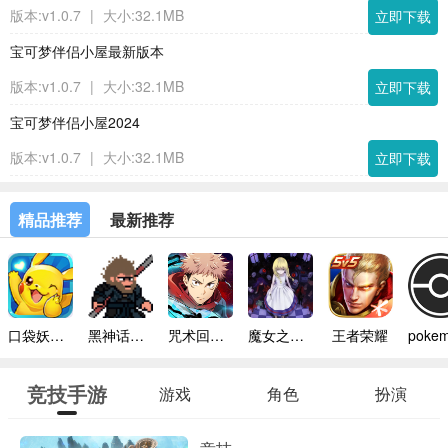
版本:v1.0.7
|
大小:32.1MB
立即下载
宝可梦伴侣小屋最新版本
版本:v1.0.7
|
大小:32.1MB
立即下载
宝可梦伴侣小屋2024
版本:v1.0.7
|
大小:32.1MB
立即下载
精品推荐
最新推荐
口袋妖怪模拟器手机版
黑神话悟空像素版内置菜单
咒术回战幻影巡游台服
魔女之家手机版
王者荣耀
竞技手游
游戏
角色
扮演