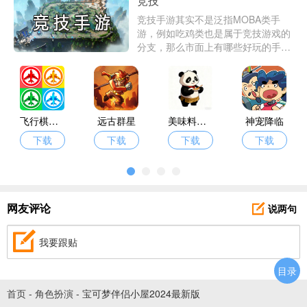
竞技
竞技手游其实不是泛指MOBA类手
游，例如吃鸡类也是属于竞技游戏的
分支，那么市面上有哪些好玩的手机
竞技游戏呢？爱东东手游在这边给大
家带了一大批好玩的竞技游戏，最好
玩的竞技手游，格斗竞技手游，最新
5V5竞技手游供君挑选。
飞行棋黄金版
远古群星
美味料理居
神宠降临
下载
下载
下载
下载
说两句
网友评论
我要跟贴
目录
首页
-
角色扮演
-
宝可梦伴侣小屋2024最新版