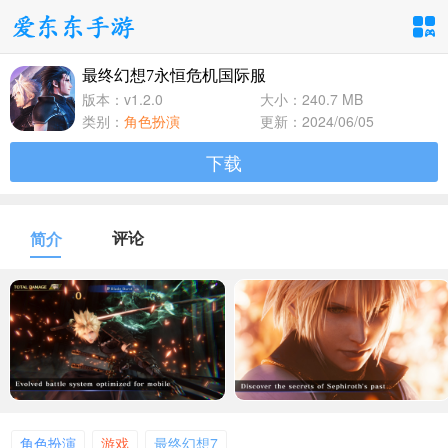
最终幻想7永恒危机国际服
手游分类
应用分类
版本：v1.2.0
大小：240.7 MB
类别：
角色扮演
更新：2024/06/05
卡牌回合
休闲益智
角色扮演
下载
1百+款手游
1百+款手游
1百+款手游
飞行射击
动作格斗
策略塔防
评论
简介
1百+款手游
1百+款手游
1百+款手游
体育竞速
冒险解谜
模拟经营
1百+款手游
1百+款手游
1百+款手游
音乐舞蹈
儿童教育
1百+款手游
1百+款手游
角色扮演
游戏
最终幻想7