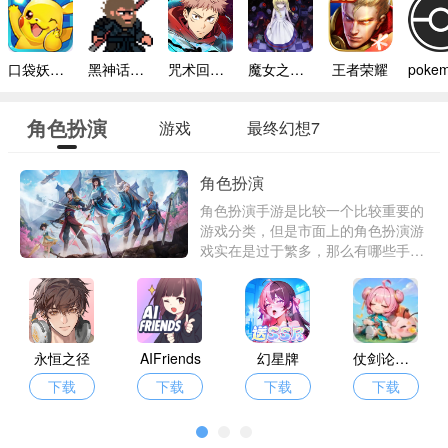
口袋妖怪模拟器手机版
黑神话悟空像素版内置菜单
咒术回战幻影巡游台服
魔女之家手机版
王者荣耀
角色扮演
游戏
最终幻想7
角色扮演
角色扮演手游是比较一个比较重要的
游戏分类，但是市面上的角色扮演游
戏实在是过于繁多，那么有哪些手机
角色扮演游戏好玩呢？东东下载为了
解决玩家心目之中的问题特意带来了
一批优质的角色扮演手游。
永恒之径
AIFriends
幻星牌
仗剑论三界
下载
下载
下载
下载