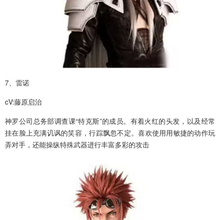
7、雷诺
cV:藤原启治
神罗公司总务部调查课“特克斯”的成员。有着火红的头发，以及经常
挂在脸上充满讥讽的笑容，行踪飘忽不定。喜欢使用用敏捷的动作玩
弄对手，还能操纵特殊武器进行丰富多彩的攻击