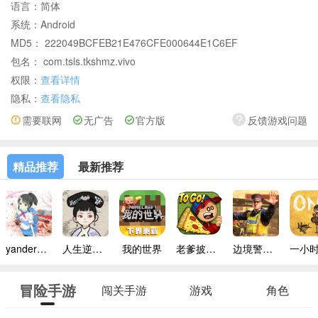
语言：
简体
系统：
Android
MD5： 222049BCFEB21E476CFE000644E1C6EF
包名： com.tsls.tkshmz.vivo
权限：
查看详情
隐私：
查看隐私
需要联网
无广告
官方版
反馈游戏问题
精品推荐
最新推荐
yandere simulator手机版
人生逆袭路免广告
我的世界
老爹披萨店手机版
边境警察官中文版
冒险手游
闯关手游
游戏
角色