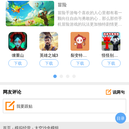
冒险
冒险手游每个喜欢的人心里都有着一
颗向往自由与勇敢的心，那么那些手
机冒险游戏的玩法更加独特剧情更加
吸引人呢？东东下载为每个玩家带来
了自己心目中最好玩的冒险游戏。
缠重山
英雄之城3
裂变特工队
怪怪别过来
下载
下载
下载
下载
说两句
网友评论
我要跟贴
目录
首页
-
模拟经营
-
太空沙盒模组