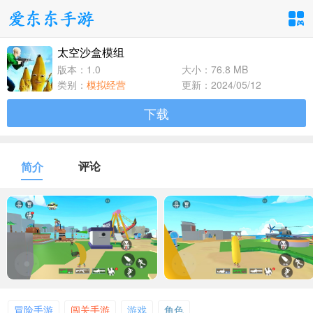
太空沙盒模组
手游分类
应用分类
版本：1.0
大小：76.8 MB
类别：
模拟经营
更新：2024/05/12
卡牌回合
休闲益智
角色扮演
下载
1百+款手游
1百+款手游
1百+款手游
飞行射击
动作格斗
策略塔防
评论
简介
1百+款手游
1百+款手游
1百+款手游
体育竞速
冒险解谜
模拟经营
1百+款手游
1百+款手游
1百+款手游
音乐舞蹈
儿童教育
1百+款手游
1百+款手游
冒险手游
闯关手游
游戏
角色