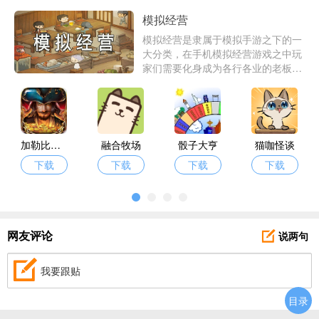
模拟经营
模拟经营是隶属于模拟手游之下的一
大分类，在手机模拟经营游戏之中玩
家们需要化身成为各行各业的老板，
体验从一个渺无人烟的实体店铺，到
门庭若市知名老店的过程，爱东东手
游今天特意带来了一批精品模拟经营
游戏供君一一挑选。
加勒比帝国
融合牧场
骰子大亨
猫咖怪谈
下载
下载
下载
下载
说两句
网友评论
我要跟贴
目录