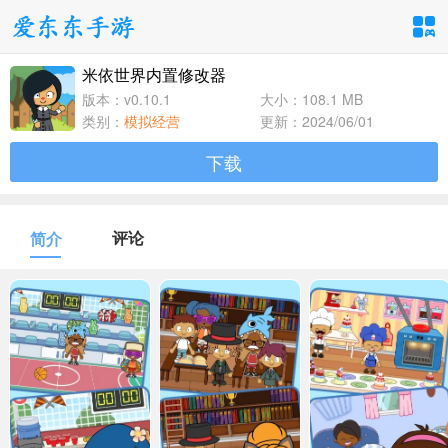
米依世界内置修改器
手游分类
应用分类
版本：v0.10.1
大小：108.1 MB
类别：
模拟经营
更新：2024/06/01
卡牌回合
休闲益智
角色扮演
下载
1百+款手游
1百+款手游
1百+款手游
飞行射击
动作格斗
策略塔防
评论
简介
1百+款手游
1百+款手游
1百+款手游
体育竞速
冒险解谜
模拟经营
1百+款手游
1百+款手游
1百+款手游
音乐舞蹈
儿童教育
1百+款手游
1百+款手游