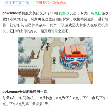
精灵宝可梦手游
宝可梦联机游戏合集
pokemmo手机版完美的复刻了PC端的
游戏
玩法，专为
口袋妖怪
游戏
爱好者倾力打造，玩家可在这里自由的探索，收集精灵宝贝，进行培
养，让它们与自己并肩战斗，此外，该游戏还支持多人在线联机
竞
技
，赶快约上你的好友一起开启
冒险
之旅吧。
pokemmo头目刷新时间一览
每天4次，时间随机，2点到8点，8点到下午2点，下午2点到下午8
点，下午8点到第二天凌晨2天。