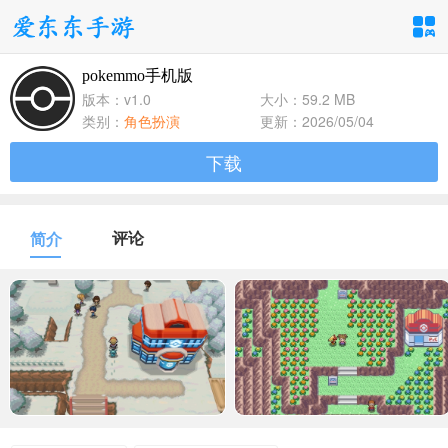
pokemmo手机版
手游分类
应用分类
版本：v1.0
大小：59.2 MB
类别：
角色扮演
更新：2026/05/04
卡牌回合
休闲益智
角色扮演
下载
1百+款手游
1百+款手游
1百+款手游
飞行射击
动作格斗
策略塔防
评论
简介
1百+款手游
1百+款手游
1百+款手游
体育竞速
冒险解谜
模拟经营
1百+款手游
1百+款手游
1百+款手游
音乐舞蹈
儿童教育
1百+款手游
1百+款手游