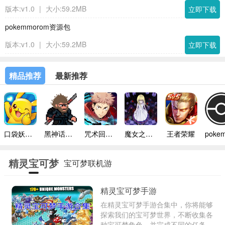
版本:v1.0
|
大小:59.2MB
立即下载
pokemmorom资源包
版本:v1.0
|
大小:59.2MB
立即下载
精品推荐
最新推荐
口袋妖怪模拟器手机版
黑神话悟空像素版内置菜单
咒术回战幻影巡游台服
魔女之家手机版
王者荣耀
精灵宝可梦
宝可梦联机游
手游
戏合集
精灵宝可梦手游
在精灵宝可梦手游合集中，你将能够
探索我们的宝可梦世界，不断收集各
种宝可梦角色，并完成不同的任务主