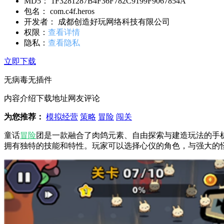
MD5： 1F3281287B4F36F782C9199F9067854A
包名： com.c4f.heros
开发者： 成都创造好玩网络科技有限公司
权限：
查看详情
隐私：
查看隐私
立即下载
无病毒
无插件
内容介绍
下载地址
网友评论
为您推荐：
模拟经营
策略
冒险
闯关
童话
冒险
团是一款融合了肉鸽元素、自由探索与建造玩法的手
拥有独特的技能和特性。玩家可以选择心仪的角色，与强大的