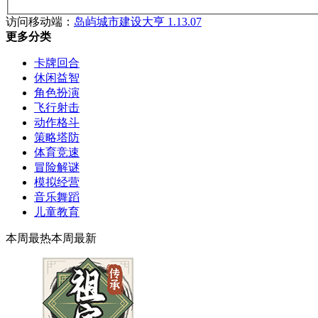
访问移动端：
岛屿城市建设大亨 1.13.07
更多分类
卡牌回合
休闲益智
角色扮演
飞行射击
动作格斗
策略塔防
体育竞速
冒险解谜
模拟经营
音乐舞蹈
儿童教育
本周最热
本周最新