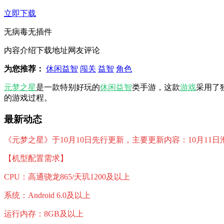
立即下载
无病毒
无插件
内容介绍
下载地址
网友评论
为您推荐：
休闲益智
闯关
益智
角色
元梦之星
是一款特别好玩的
休闲
益智
类手游，这款
游戏
采用了
的游戏过程。
最新动态
《元梦之星》于10月10日先行更新，主要更新内容：10月11日
【机型配置需求】
CPU：高通骁龙865/天玑1200及以上
系统：Android 6.0及以上
运行内存：8GB及以上