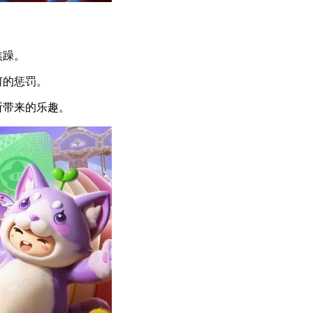
焦躁。
何的惩罚。
所带来的乐趣。