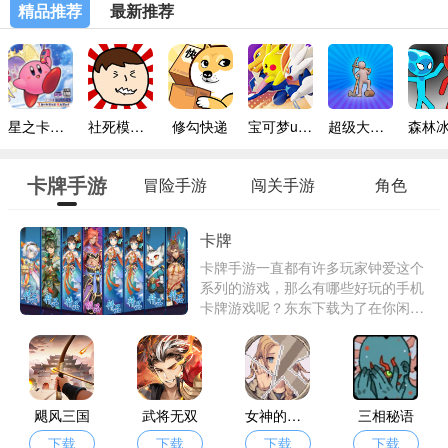
精品推荐
最新推荐
星之卡比镜之迷宫手机版
社死模拟器无广告版
修勾快递
宝可梦unite
超级大富翁
卡牌手游
冒险手游
闯关手游
角色
卡牌
卡牌手游一直都有许多玩家钟爱这个
系列的游戏，那么有哪些好玩的手机
卡牌游戏呢？东东下载为了在你闲暇
时间有好玩的卡牌游戏来打发时间，
特意挑选了一批卡牌手游给你挑选。
飓风三国
武将无双
女神的诅咒
三相秘语
下载
下载
下载
下载