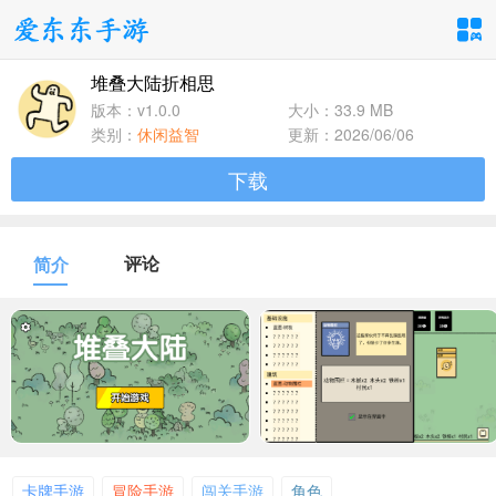
堆叠大陆折相思
手游分类
应用分类
版本：v1.0.0
大小：33.9 MB
类别：
休闲益智
更新：2026/06/06
卡牌回合
休闲益智
角色扮演
下载
1百+款手游
1百+款手游
1百+款手游
飞行射击
动作格斗
策略塔防
评论
简介
1百+款手游
1百+款手游
1百+款手游
体育竞速
冒险解谜
模拟经营
1百+款手游
1百+款手游
1百+款手游
音乐舞蹈
儿童教育
1百+款手游
1百+款手游
卡牌手游
冒险手游
闯关手游
角色