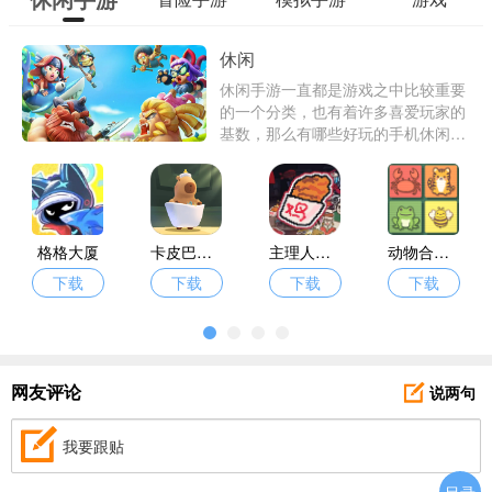
休闲
休闲手游一直都是游戏之中比较重要
的一个分类，也有着许多喜爱玩家的
基数，那么有哪些好玩的手机休闲游
戏供你选择呢？东东下载为了解决你
找游戏的烦恼，特意带来了许多高品
质的休闲手游。
格格大厦
卡皮巴拉跳一跳
主理人大战食客
动物合合消
下载
下载
下载
下载
说两句
网友评论
我要跟贴