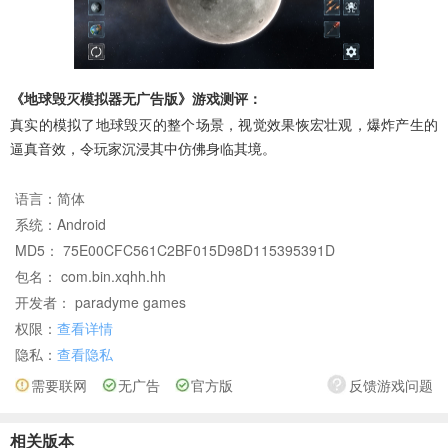
《地球毁灭模拟器无广告版》游戏测评：
真实的模拟了地球毁灭的整个场景，视觉效果恢宏壮观，爆炸产生的
逼真音效，令玩家沉浸其中仿佛身临其境。
语言：
简体
系统：
Android
MD5： 75E00CFC561C2BF015D98D115395391D
包名： com.bin.xqhh.hh
开发者： paradyme games
权限：
查看详情
隐私：
查看隐私
需要联网
无广告
官方版
反馈游戏问题
相关版本