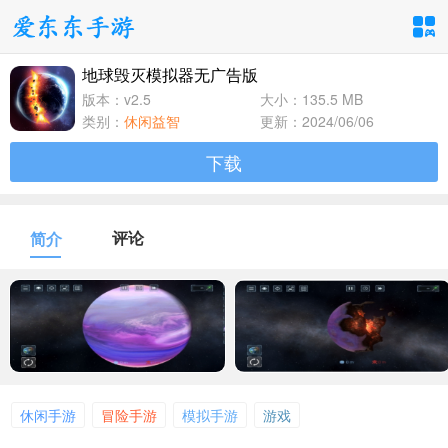
地球毁灭模拟器无广告版
手游分类
应用分类
版本：v2.5
大小：135.5 MB
类别：
休闲益智
更新：2024/06/06
卡牌回合
休闲益智
角色扮演
下载
1百+款手游
1百+款手游
1百+款手游
飞行射击
动作格斗
策略塔防
评论
简介
1百+款手游
1百+款手游
1百+款手游
体育竞速
冒险解谜
模拟经营
1百+款手游
1百+款手游
1百+款手游
音乐舞蹈
儿童教育
1百+款手游
1百+款手游
休闲手游
冒险手游
模拟手游
游戏