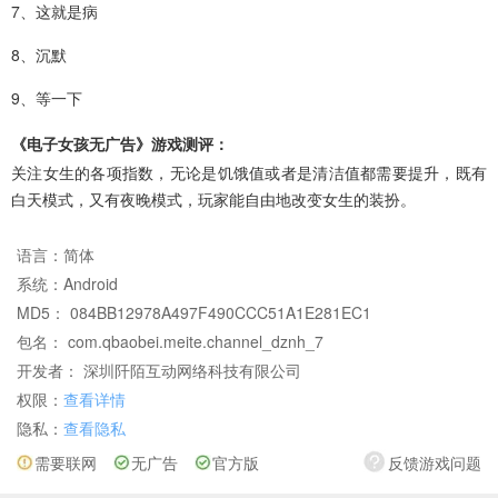
7、这就是病
8、沉默
9、等一下
《电子女孩无广告》游戏测评：
关注女生的各项指数，无论是饥饿值或者是清洁值都需要提升，既有
白天模式，又有夜晚模式，玩家能自由地改变女生的装扮。
语言：
简体
系统：
Android
MD5： 084BB12978A497F490CCC51A1E281EC1
包名： com.qbaobei.meite.channel_dznh_7
开发者： 深圳阡陌互动网络科技有限公司
权限：
查看详情
隐私：
查看隐私
需要联网
无广告
官方版
反馈游戏问题