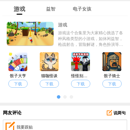
游戏
益智
电子女孩
游戏
游戏这个合集里为大家精心挑选了各
种风格类型的小游戏，如休闲益智，
枪战射击，冒险解谜，角色扮演等
等，各种游戏资源都可以顺利快速查
找到，都是很多用户精心推荐，获得
很多好评的游戏哦，不占手机很多内
存的，快来看看吧。
骰子大亨
猫咖怪谈
怪怪别过来
骰子骑士
下载
下载
下载
下载
说两句
网友评论
我要跟贴