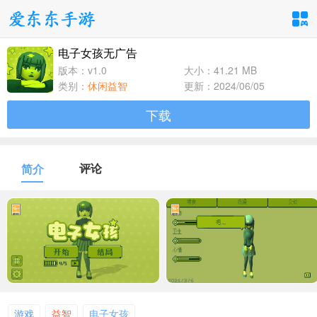
电子女孩无广告
手游分类
应用分类
版本：v1.0
大小：41.21 MB
类别：
休闲益智
更新：2024/06/05
卡牌回合
休闲益智
角色扮演
下载
1百+款手游
1百+款手游
1百+款手游
飞行射击
动作格斗
策略塔防
评论
简介
1百+款手游
1百+款手游
1百+款手游
体育竞速
冒险解谜
模拟经营
1百+款手游
1百+款手游
1百+款手游
音乐舞蹈
儿童教育
1百+款手游
1百+款手游
游戏
益智
电子女孩