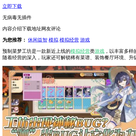
立即下载
无病毒
无插件
内容介绍
下载地址
网友评论
为您推荐：
休闲益智
模拟
模拟经营
游戏
预制菜梦工坊是一款新近上线的
模拟
经营
类
游戏
，以丰富多样
随着经营的深入，玩家还可解锁稀有菜谱、装饰餐厅环境、升