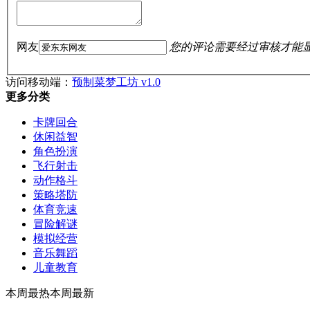
网友
您的评论需要经过审核才能
访问移动端：
预制菜梦工坊 v1.0
更多分类
卡牌回合
休闲益智
角色扮演
飞行射击
动作格斗
策略塔防
体育竞速
冒险解谜
模拟经营
音乐舞蹈
儿童教育
本周最热
本周最新