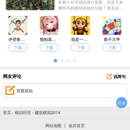
有着十分不错的用户基数，但是又有
哪些手机模拟游戏好玩呢？爱东东手
游为大家带了真正好玩的经典模拟游
戏大全供你体验。
伊壁鲁世界
预制菜梦工坊
我是一只猴
骰子大亨
下载
下载
下载
下载
说两句
网友评论
我要跟贴
目录
首页
-
模拟经营
-
建筑模拟2014
网站地图
|
返回首页