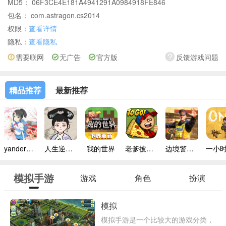
MD5： 06F3CE4E181A4941291A0984918FE846
包名： com.astragon.cs2014
权限：
查看详情
隐私：
查看隐私
需要联网
无广告
官方版
反馈游戏问题
精品推荐
最新推荐
yandere simulator手机版
人生逆袭路免广告
我的世界
老爹披萨店手机版
边境警察官中文版
模拟手游
游戏
角色
扮演
模拟
模拟手游是一个比较大的游戏分类，