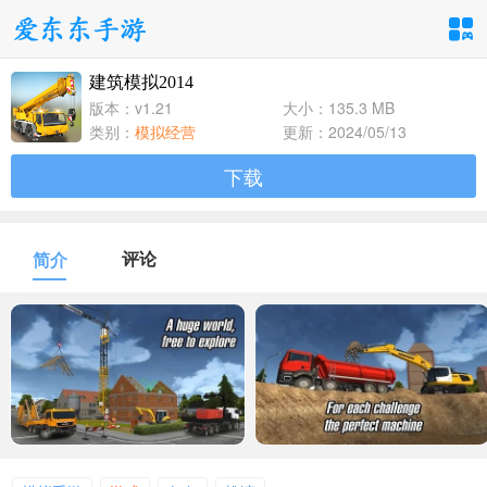
建筑模拟2014
手游分类
应用分类
版本：v1.21
大小：135.3 MB
类别：
模拟经营
更新：2024/05/13
卡牌回合
休闲益智
角色扮演
下载
1百+款手游
1百+款手游
1百+款手游
飞行射击
动作格斗
策略塔防
评论
简介
1百+款手游
1百+款手游
1百+款手游
体育竞速
冒险解谜
模拟经营
1百+款手游
1百+款手游
1百+款手游
音乐舞蹈
儿童教育
1百+款手游
1百+款手游