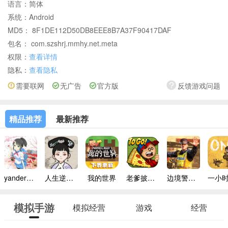
语言：
简体
系统：
Android
MD5： 8F1DE112D50DB8EEE8B7A37F90417DAF
包名： com.szshrj.mmhy.net.meta
权限：
查看详情
隐私：
查看隐私
需要联网
无广告
官方版
反馈游戏问题
精品推荐
最新推荐
yandere simulator手机版
人生逆袭路免广告
我的世界
老爹披萨店手机版
边境警察官中文版
模拟手游
模拟经营
游戏
经营