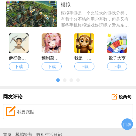
模拟
模拟手游是一个比较大的游戏分类，
有着十分不错的用户基数，但是又有
哪些手机模拟游戏好玩呢？爱东东手
游为大家带了真正好玩的经典模拟游
戏大全供你体验。
伊壁鲁世界
预制菜梦工坊
我是一只猴
骰子大亨
下载
下载
下载
下载
说两句
网友评论
我要跟贴
目录
首页
-
模拟经营
-
收租生活日记