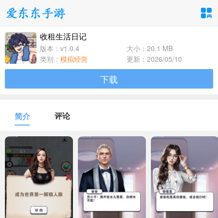
收租生活日记
手游分类
应用分类
版本：v1.0.4
大小：20.1 MB
类别：
模拟经营
更新：2026/05/10
卡牌回合
休闲益智
角色扮演
下载
1百+款手游
1百+款手游
1百+款手游
飞行射击
动作格斗
策略塔防
评论
简介
1百+款手游
1百+款手游
1百+款手游
体育竞速
冒险解谜
模拟经营
1百+款手游
1百+款手游
1百+款手游
音乐舞蹈
儿童教育
1百+款手游
1百+款手游