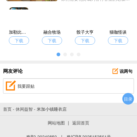
体验从一个渺无人烟的实体店铺，到
门庭若市知名老店的过程，爱东东手
游今天特意带来了一批精品模拟经营
游戏供君一一挑选。
加勒比帝国
融合牧场
骰子大亨
猫咖怪谈
下载
下载
下载
下载
说两句
网友评论
我要跟贴
目录
首页
-
休闲益智
-
米加小镇睡衣店
网站地图
|
返回首页
豫B2-20240850
|
豫ICP备2025152561号