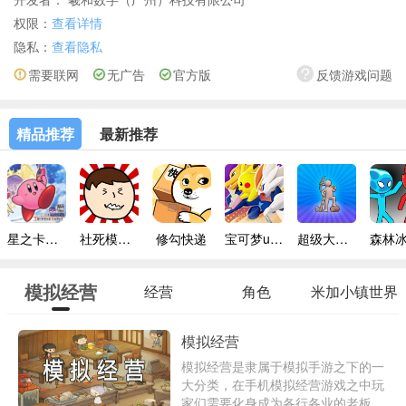
权限：
查看详情
隐私：
查看隐私
需要联网
无广告
官方版
反馈游戏问题
精品推荐
最新推荐
星之卡比镜之迷宫手机版
社死模拟器无广告版
修勾快递
宝可梦unite
超级大富翁
模拟经营
经营
角色
米加小镇世界
模拟经营
模拟经营是隶属于模拟手游之下的一
大分类，在手机模拟经营游戏之中玩
家们需要化身成为各行各业的老板，