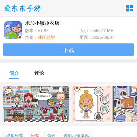
米加小镇睡衣店
手游分类
应用分类
版本：v1.87
大小：546.77 MB
类别：
休闲益智
更新：2025/08/07
卡牌回合
休闲益智
角色扮演
下载
1百+款手游
1百+款手游
1百+款手游
飞行射击
动作格斗
策略塔防
评论
简介
1百+款手游
1百+款手游
1百+款手游
体育竞速
冒险解谜
模拟经营
1百+款手游
1百+款手游
1百+款手游
音乐舞蹈
儿童教育
1百+款手游
1百+款手游
模拟经营
经营
角色
米加小镇世界