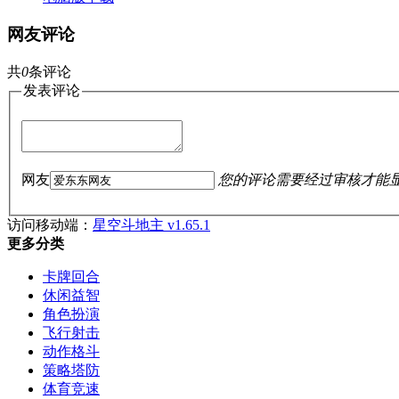
网友评论
共
0
条评论
发表评论
网友
您的评论需要经过审核才能
访问移动端：
星空斗地主 v1.65.1
更多分类
卡牌回合
休闲益智
角色扮演
飞行射击
动作格斗
策略塔防
体育竞速