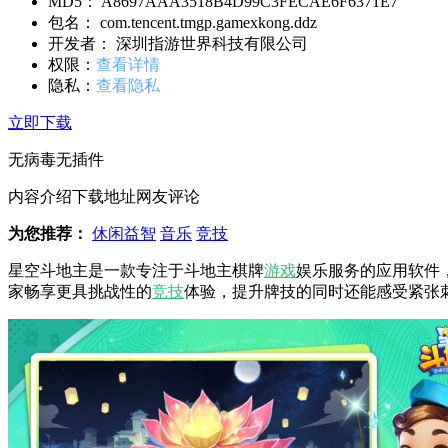
MD5： A8697AAA3518B4D99C3FECAE6F6371E7
包名： com.tencent.tmgp.gamexkong.ddz
开发者： 深圳指游世界科技有限公司
权限：
查看详情
隐私：
查看隐私
立即下载
无病毒
无插件
内容介绍
下载地址
网友评论
为您推荐：
休闲益智
音乐
竞技
星空斗地主是一款专注于斗地主棋牌
游戏
娱乐服务的应用软件
家畅享更具挑战性的
竞技
体验，提升牌技的同时还能感受紧张