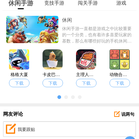
休闲手游
竞技手游
闯关手游
游戏
休闲
休闲手游一直都是游戏之中比较重要
的一个分类，也有着许多喜爱玩家的
基数，那么有哪些好玩的手机休闲游
戏供你选择呢？东东下载为了解决你
找游戏的烦恼，特意带来了许多高品
质的休闲手游。
格格大厦
卡皮巴拉跳一跳
主理人大战食客
动物合合消
下载
下载
下载
下载
说两句
网友评论
我要跟贴