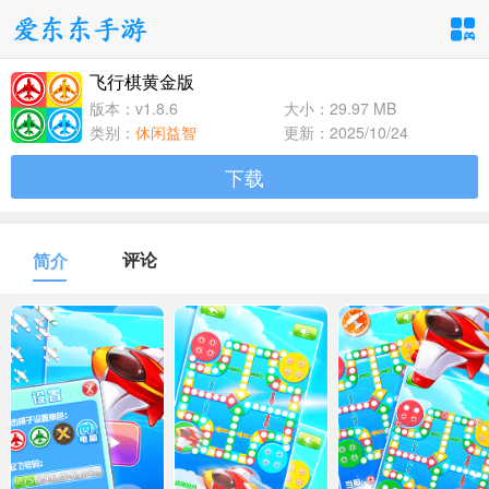
飞行棋黄金版
手游分类
应用分类
版本：v1.8.6
大小：29.97 MB
类别：
休闲益智
更新：2025/10/24
卡牌回合
休闲益智
角色扮演
下载
1百+款手游
1百+款手游
1百+款手游
飞行射击
动作格斗
策略塔防
评论
简介
1百+款手游
1百+款手游
1百+款手游
体育竞速
冒险解谜
模拟经营
1百+款手游
1百+款手游
1百+款手游
音乐舞蹈
儿童教育
1百+款手游
1百+款手游