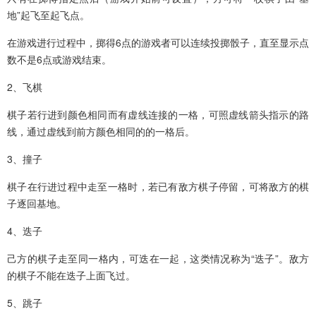
地”起飞至起飞点。
在游戏进行过程中，掷得6点的游戏者可以连续投掷骰子，直至显示点
数不是6点或游戏结束。
2、飞棋
棋子若行进到颜色相同而有虚线连接的一格，可照虚线箭头指示的路
线，通过虚线到前方颜色相同的的一格后。
3、撞子
棋子在行进过程中走至一格时，若已有敌方棋子停留，可将敌方的棋
子逐回基地。
4、迭子
己方的棋子走至同一格内，可迭在一起，这类情况称为“迭子”。敌方
的棋子不能在迭子上面飞过。
5、跳子