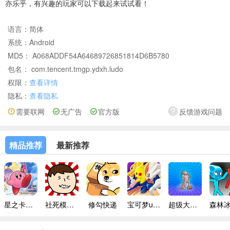
亦乐乎，有兴趣的玩家可以下载起来试试看！
语言：
简体
系统：
Android
MD5： A068ADDF54A64689726851814D6B5780
包名： com.tencent.tmgp.ydxh.ludo
权限：
查看详情
隐私：
查看隐私
需要联网
无广告
官方版
反馈游戏问题
精品推荐
最新推荐
星之卡比镜之迷宫手机版
社死模拟器无广告版
修勾快递
宝可梦unite
超级大富翁