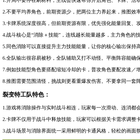
1.开局不要停在刷材料，主线会快速帮你开启角色、卡牌、活
2.不要平均养角色，前期资源少，把两位主力养起来，推图效
3.卡牌系统深度很高，但前期资源有限，优先强化能量回复、
4.战斗核心是“消除＋技能”，连线越长能量越多，主力角色
5.同色消除可以直接提升主力技能能量，让你的核心输出保持
6.全队输出很容易被秒，全队辅助又打不动怪。平衡阵容能确
7.例如技能型角色要搭配缩短冷却的卡，普攻角色要配攻速／
8.推图需要范围清怪，挑战则更看重爆发伤害。不要拿同一套
裂变特工队特色：
1.游戏将消除操作与实时战斗相连，玩家每一次滑动、连消都
2.卡牌不仅用于战斗中释放技能，玩家可以根据关卡需求调整
3.战斗场景与消除界面统一采用鲜明的卡通风格，轻松的画面