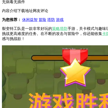
无病毒
无插件
内容介绍
下载地址
网友评论
为您推荐：
休闲益智
冒险
塔防
游戏
裂变特工队是一款非常好玩的
策略
塔防
手游，关卡模式与趣味
挑战更高难度的任务。在不断的攻击与冒险中，你还能收集
卡
感与挑战欲！